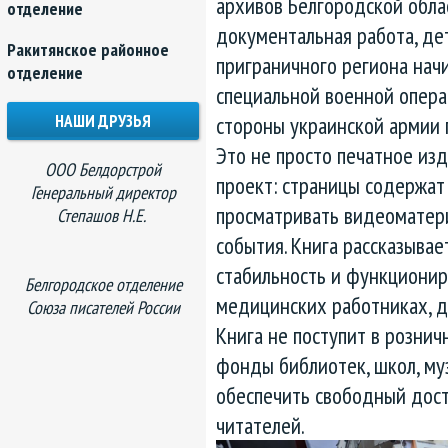
архивов Белгородской обла
отделение
документальная работа, д
Ракитянское районное
приграничного региона нач
отделение
специальной военной опера
стороны украинской армии 
НАШИ ДРУЗЬЯ
Это не просто печатное из
ООО Белдорстрой
проект: страницы содержат
Генеральный директор
просматривать видеоматер
Степашов Н.Е.
события. Книга рассказывае
стабильность и функционир
Белгородское отделение
медицинских работниках, д
Союза писателей России
Книга не поступит в розни
фонды библиотек, школ, му
обеспечить свободный дост
читателей.