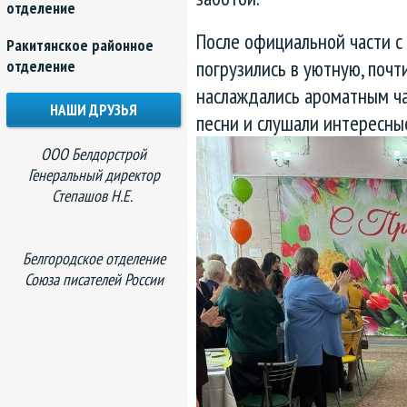
отделение
После официальной части с
Ракитянское районное
погрузились в уютную, почт
отделение
наслаждались ароматным ча
НАШИ ДРУЗЬЯ
песни и слушали интересны
ООО Белдорстрой
Генеральный директор
Степашов Н.Е.
Белгородское отделение
Союза писателей России