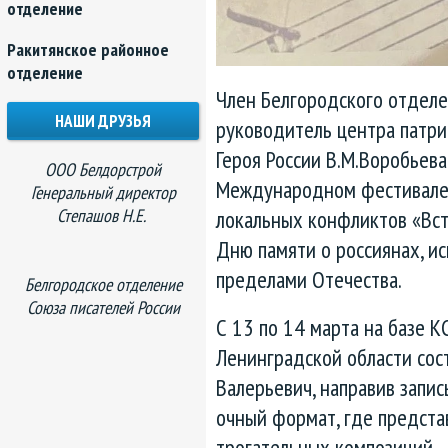
отделение
Ракитянское районное
отделение
Член Белгородского отдел
НАШИ ДРУЗЬЯ
руководитель центра патри
Героя России В.М.Воробьева
ООО Белдорстрой
Международном фестивале-
Генеральный директор
Степашов Н.Е.
локальных конфликтов «Вс
Дню памяти о россиянах, и
пределами Отечества.
Белгородское отделение
Союза писателей России
С 13 по 14 марта на базе К
Ленинградской области сос
Валерьевич, направив запис
очный формат, где предста
трогательных композиций –