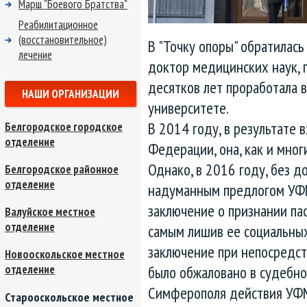
Марш "Боевого Братства"
Реабилитационное
(восстановительное)
В "Точку опоры" обратилась
лечение
доктор медицинских наук, п
десятков лет проработала 
НАШИ ОРГАНИЗАЦИИ
университете.
В 2014 году, в результате 
Белгородское городское
отделение
Федерации, она, как и мног
Однако, в 2016 году, без д
Белгородское районное
отделение
надуманным предлогом УФМ
заключение о признании пас
Валуйское местное
отделение
самым лишив ее социальных 
заключение при непосредст
Новооскольское местное
отделение
было обжаловано в судебно
Симферополя действия УФМ
Старооскольское местное