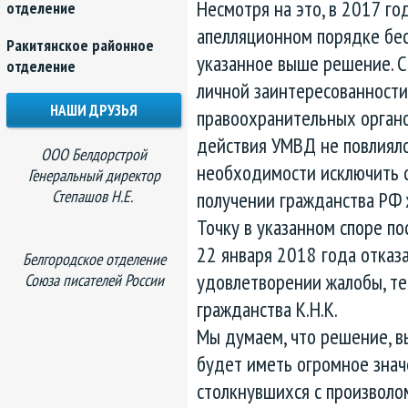
Несмотря на это, в 2017 го
отделение
апелляционном порядке бес
Ракитянское районное
указанное выше решение. С
отделение
личной заинтересованност
НАШИ ДРУЗЬЯ
правоохранительных органов
действия УМВД не повлиял
ООО Белдорстрой
необходимости исключить с
Генеральный директор
Степашов Н.Е.
получении гражданства РФ ж
Точку в указанном споре по
22 января 2018 года отказ
Белгородское отделение
удовлетворении жалобы, т
Союза писателей России
гражданства К.Н.К.
Мы думаем, что решение, в
будет иметь огромное знач
столкнувшихся с произволо