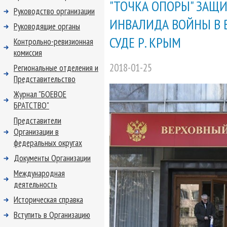
"ТОЧКА ОПОРЫ" ЗАЩ
Руководство организации
ИНВАЛИДА ВОЙНЫ В В
Руководящие органы
СУДЕ Р. КРЫМ
Контрольно-ревизионная
комиссия
2018-01-25
Региональные отделения и
Представительство
Журнал "БОЕВОЕ
БРАТСТВО"
Представители
Организации в
федеральных округах
Документы Организации
Международная
деятельность
Историческая справка
Вступить в Организацию