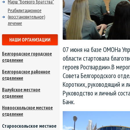
Марш "Боевого Братства"
Реабилитационное
(восстановительное)
лечение
НАШИ ОРГАНИЗАЦИИ
07 июня на базе ОМОНа Упр
Белгородское городское
области стартовала благот
отделение
героев Росгвардии».В меро
Белгородское районное
Совета Белгородского отд
отделение
Коротких, руководящий и л
Валуйское местное
Руководство и личный сос
отделение
Банк.
Новооскольское местное
отделение
Старооскольское местное