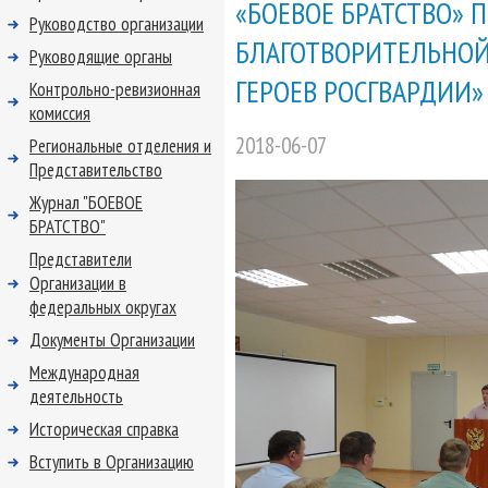
«БОЕВОЕ БРАТСТВО» 
Руководство организации
БЛАГОТВОРИТЕЛЬНОЙ
Руководящие органы
ГЕРОЕВ РОСГВАРДИИ»
Контрольно-ревизионная
комиссия
2018-06-07
Региональные отделения и
Представительство
Журнал "БОЕВОЕ
БРАТСТВО"
Представители
Организации в
федеральных округах
Документы Организации
Международная
деятельность
Историческая справка
Вступить в Организацию