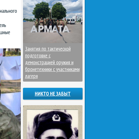
нального
ель
ушные
Занятия по тактической
подготовке с
демонстрацией оружия и
бронетехники с участниками
лагеря
НИКТО НЕ ЗАБЫТ