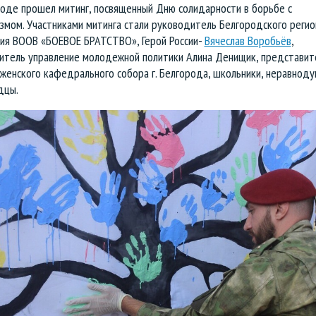
роде прошел митинг, посвященный Дню солидарности в борьбе с
змом. Участниками митинга стали руководитель Белгородского регио
ия ВООВ «БОЕВОЕ БРАТСТВО», Герой России-
Вячеслав Воробьёв
,
итель управление молодежной политики Алина Денищик, представит
женского кафедрального собора г. Белгорода, школьники, неравнод
дцы.