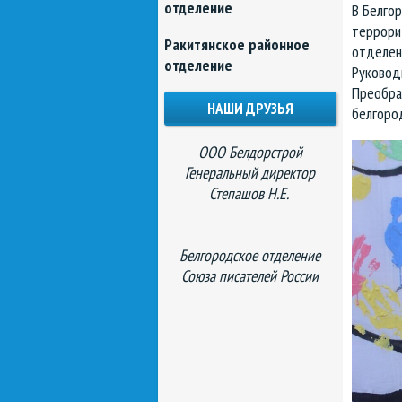
отделение
В Белго
террори
Ракитянское районное
отделен
отделение
Руковод
Преобра
НАШИ ДРУЗЬЯ
белгоро
ООО Белдорстрой
Генеральный директор
Степашов Н.Е.
Белгородское отделение
Союза писателей России