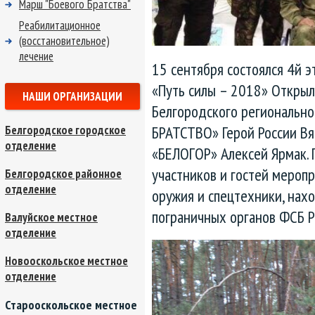
Марш "Боевого Братства"
Реабилитационное
(восстановительное)
лечение
15 сентября состоялся 4й 
«Путь силы – 2018» Откры
НАШИ ОРГАНИЗАЦИИ
Белгородского региональн
БРАТСТВО» Герой России Вя
Белгородское городское
отделение
«БЕЛОГОР» Алексей Ярмак.
участников и гостей мероп
Белгородское районное
отделение
оружия и спецтехники, нах
пограничных органов ФСБ Р
Валуйское местное
отделение
Новооскольское местное
отделение
Старооскольское местное