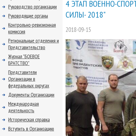
4 ЭТАП ВОЕННО-СПОР
Руководство организации
СИЛЫ- 2018"
Руководящие органы
Контрольно-ревизионная
2018-09-15
комиссия
Региональные отделения и
Представительство
Журнал "БОЕВОЕ
БРАТСТВО"
Представители
Организации в
федеральных округах
Документы Организации
Международная
деятельность
Историческая справка
Вступить в Организацию