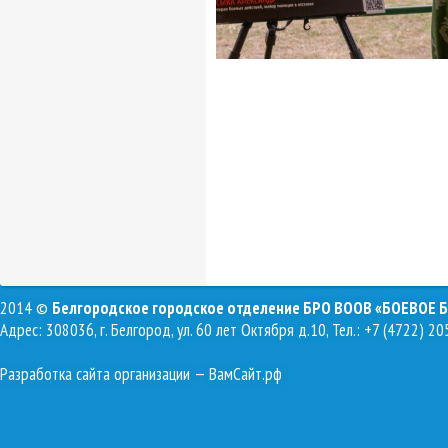
2014 ©
Белгородское городское отделение БРО ВООВ «БОЕВОЕ 
Адрес: 308036, г. Белгород, ул. 60 лет Октября д.10, Тел.: +7 (4722) 20
Разработка сайта организации
— ВамСайт.рф