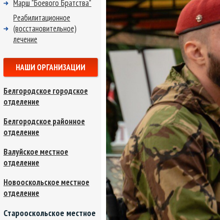
Марш "Боевого Братства"
Реабилитационное
(восстановительное)
лечение
НАШИ ОРГАНИЗАЦИИ
Белгородское городское
отделение
Белгородское районное
отделение
Валуйское местное
отделение
Новооскольское местное
отделение
Старооскольское местное