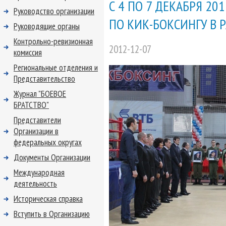
С 4 ПО 7 ДЕКАБРЯ 20
Руководство организации
ПО КИК-БОКСИНГУ В Р
Руководящие органы
Контрольно-ревизионная
2012-12-07
комиссия
Региональные отделения и
Представительство
Журнал "БОЕВОЕ
БРАТСТВО"
Представители
Организации в
федеральных округах
Документы Организации
Международная
деятельность
Историческая справка
Вступить в Организацию