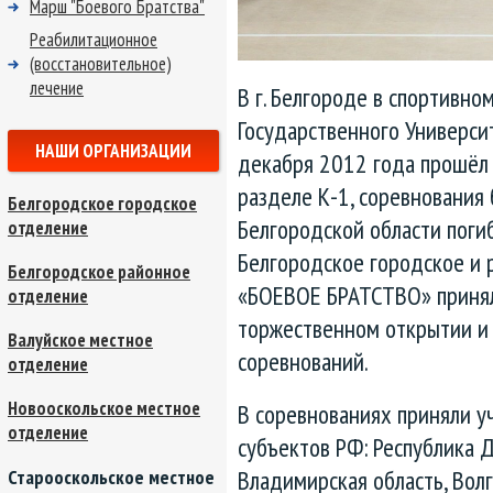
Марш "Боевого Братства"
Реабилитационное
(восстановительное)
лечение
В г. Белгороде в спортивно
Государственного Университ
НАШИ ОРГАНИЗАЦИИ
декабря 2012 года прошёл 
разделе К-1, соревнования
Белгородское городское
Белгородской области поги
отделение
Белгородское городское и
Белгородское районное
«БОЕВОЕ БРАТСТВО» принял
отделение
торжественном открытии и
Валуйское местное
соревнований.
отделение
Новооскольское местное
В соревнованиях приняли у
отделение
субъектов РФ: Республика Д
Владимирская область, Волг
Старооскольское местное