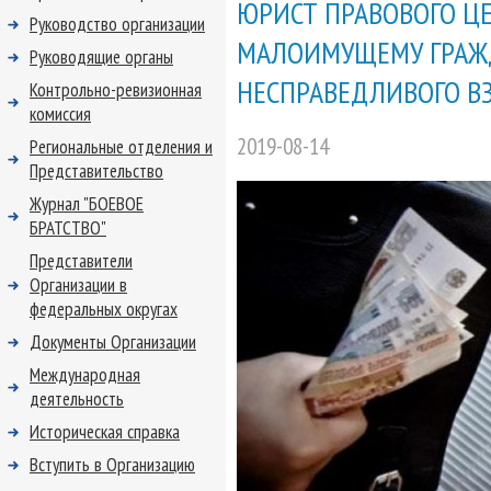
ЮРИСТ ПРАВОВОГО Ц
Руководство организации
МАЛОИМУЩЕМУ ГРАЖ
Руководящие органы
НЕСПРАВЕДЛИВОГО В
Контрольно-ревизионная
комиссия
2019-08-14
Региональные отделения и
Представительство
Журнал "БОЕВОЕ
БРАТСТВО"
Представители
Организации в
федеральных округах
Документы Организации
Международная
деятельность
Историческая справка
Вступить в Организацию