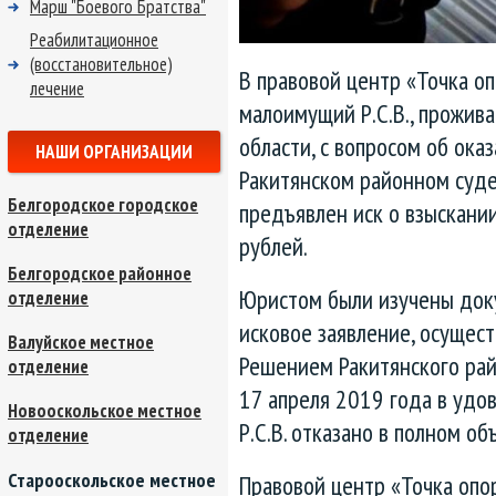
Марш "Боевого Братства"
Реабилитационное
(восстановительное)
В правовой центр «Точка оп
лечение
малоимущий Р.С.В., прожив
области, с вопросом об ок
НАШИ ОРГАНИЗАЦИИ
Ракитянском районном суд
Белгородское городское
предъявлен иск о взыскани
отделение
рублей.
Белгородское районное
Юристом были изучены док
отделение
исковое заявление, осущест
Валуйское местное
Решением Ракитянского рай
отделение
17 апреля 2019 года в удо
Новооскольское местное
Р.С.В. отказано в полном об
отделение
Старооскольское местное
Правовой центр «Точка опо