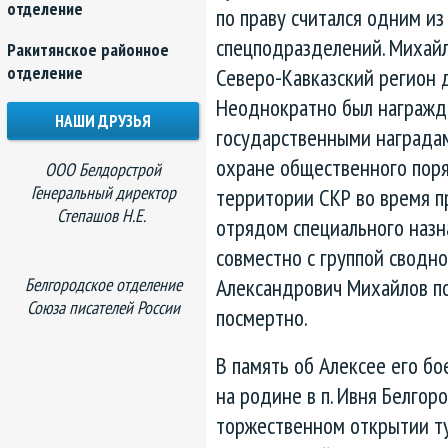
отделение
по праву считался одним и
спецподразделений. Михайл
Ракитянское районное
отделение
Северо-Кавказский регион 
Неоднократно был награжд
НАШИ ДРУЗЬЯ
государственными наградами
охране общественного поря
ООО Белдорстрой
Генеральный директор
территории СКР во время 
Степашов Н.Е.
отрядом специального назн
совместно с группой сводно
Александрович Михайлов п
Белгородское отделение
Союза писателей России
посмертно.
В память об Алексее его б
на родине в п. Ивня Белгор
торжественном открытии ту