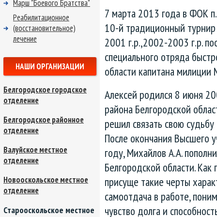
Марш "Боевого Братства"
7 марта 2013 года в ФОК п
Реабилитационное
10-й традиционный турнир
(восстановительное)
лечение
2001 г.р.,2002-2003 г.р. 
специального отряда быстр
НАШИ ОРГАНИЗАЦИИ
области капитана милиции 
Белгородское городское
Алексей родился 8 июня 200
отделение
района Белгородской област
Белгородское районное
решил связать свою судьбу 
отделение
После окончания Высшего у
Валуйское местное
году, Михайлов А.А. попол
отделение
Белгородской области. Как 
присуще такие черты харак
Новооскольское местное
отделение
самоотдача в работе, поним
чувство долга и способност
Старооскольское местное