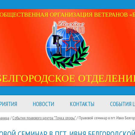
ОБЩЕСТВЕННАЯ ОРГАНИЗАЦИЯ ВЕТЕРАНОВ «Б
БЕЛГОРОДСКОЕ ОТДЕЛЕНИ
РИЯТИЯ
НОВОСТИ
КОНТАКТЫ
СОБЫТИЯ Ц
раница
/
События правового центра "Точка опоры"
/
Правовой семинар в пгт. Ивня Белго
ОВОЙ СЕМИНАР В ПГТ. ИВНЯ БЕЛГОРОДСКО