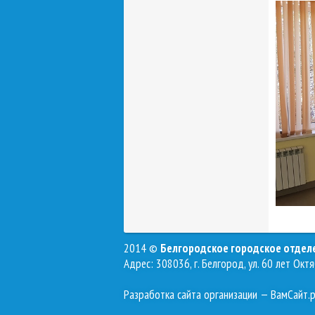
2014 ©
Белгородское городское отде
Адрес: 308036, г. Белгород, ул. 60 лет Октя
Разработка сайта организации
— ВамСайт.