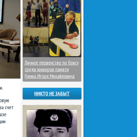
Личное первенство по боксу
среди юниоров памяти
Гулика Игоря Михайловича
и.
НИКТО НЕ ЗАБЫТ
вовую
за счет
азе
ции