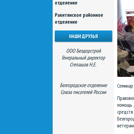
отделение
Ракитянское районное
отделение
НАШИ ДРУЗЬЯ
ООО Белдорстрой
Генеральный директор
Степашов Н.Е.
Белгородское отделение
Семинар
Союза писателей России
Правово
помощь д
средств 
Белгоро
ветеран