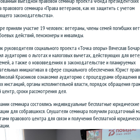
рованный выездной правовой семинар проекта Фонда президентских 
 правового семинара «Права ветеранов, как их защитить с учетом
ющего законодательства».
ре приняли участие 19 человек: ветераны, члены семей погибших ве
боевых действий, пенсионеры и инвалиды.
к руководителя социального проекта «Точка опоры» Вячеслав Бочар
л аудиторию о льготах и налоговых вычетах, действующих для вете
емей, а также о нововведениях в законодательстве и планируемых
ательных инициативах в сфере социального обеспечения. Юрист прав
Николай Красников ознакомил аудиторию с процедурами обращения 
х инстанций, органы исполнительной власти, порядок обращения гра
 центр, сроки рассмотрения дел.
чании семинара состоялись индивидуальные бесплатные юридические
тации для собравшихся. Слушатели семинара получили раздаточный м
тами правового центра для связи и получения бесплатной юридическ
ации.