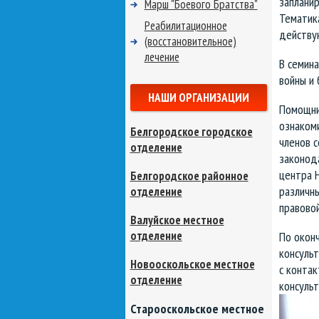
заплани
Марш "Боевого Братства"
Тематика
Реабилитационное
действу
(восстановительное)
лечение
В семина
войны и 
НАШИ ОРГАНИЗАЦИИ
Помощни
ознакоми
Белгородское городское
членов с
отделение
законод
центра 
Белгородское районное
различны
отделение
правовой
Валуйское местное
отделение
По окон
консуль
Новооскольское местное
с контак
отделение
консульт
Старооскольское местное