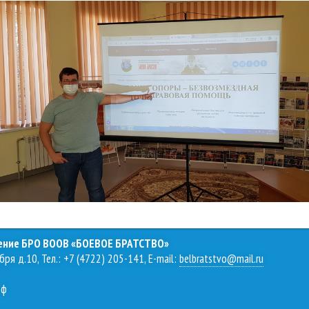
ление БРО ВООВ «БОЕВОЕ БРАТСТВО»
бря д.10, Тел.: +7 (4722) 205-141, E-mail:
belbratstvo@mail.ru
рф