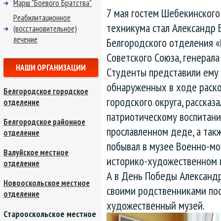
Марш "Боевого Братства"
7 мая гостем Шебекинского
Реабилитационное
техникума стал Александр 
(восстановительное)
лечение
Белгородского отделения 
Советского Союза, генерал
НАШИ ОРГАНИЗАЦИИ
Студенты представили ему 
обнаруженных в ходе раск
Белгородское городское
городского округа, рассказ
отделение
патриотическому воспитанию
Белгородское районное
прославленном деде, а так
отделение
побывал в музее Военно-мо
Валуйское местное
историко-художественном 
отделение
А в День Победы Александ
Новооскольское местное
своими родственниками пос
отделение
художественный музей.
Старооскольское местное