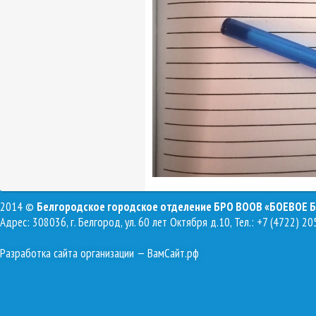
2014 ©
Белгородское городское отделение БРО ВООВ «БОЕВОЕ 
Адрес: 308036, г. Белгород, ул. 60 лет Октября д.10, Тел.: +7 (4722) 20
Разработка сайта организации
— ВамСайт.рф