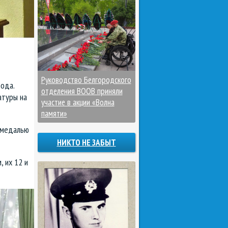
Руководство Белгородского
ода.
отделения ВООВ приняли
атуры на
участие в акции «Волна
памяти»
 медалью
НИКТО НЕ ЗАБЫТ
 их 12 и