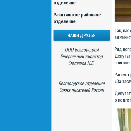
отделение
Ракитянское районное
отделение
Так, нас
НАШИ ДРУЗЬЯ
админис
Ряд воп
ООО Белдорстрой
Депутат
Генеральный директор
присвое
Степашов Н.Е.
Рассмот
«За засл
Белгородское отделение
Союза писателей России
Депутат
о подгот