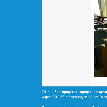
2014 ©
Белгородское городское отде
Адрес: 308036, г. Белгород, ул. 60 лет Октя