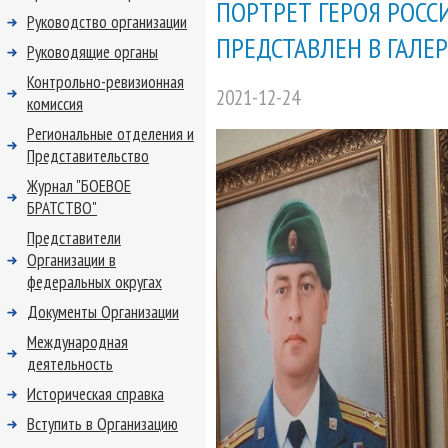
ПОРТРЕТ ГЕРОЯ РОСС
Руководство организации
ПРЕДСТАВЛЕН В ГАЛЕР
Руководящие органы
Контрольно-ревизионная
2021-12-24
комиссия
Региональные отделения и
Представительство
Журнал "БОЕВОЕ
БРАТСТВО"
Представители
Организации в
федеральных округах
Документы Организации
Международная
деятельность
Историческая справка
Вступить в Организацию