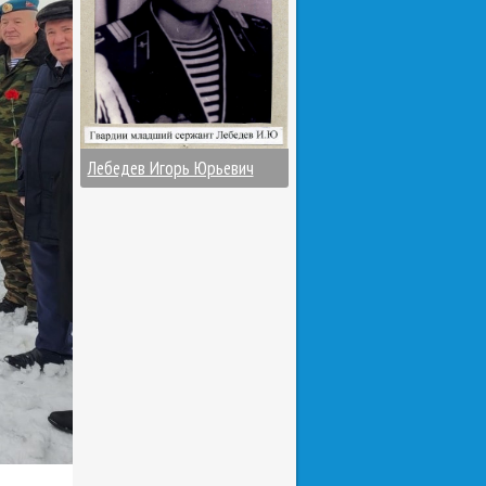
Лебедев Игорь Юрьевич