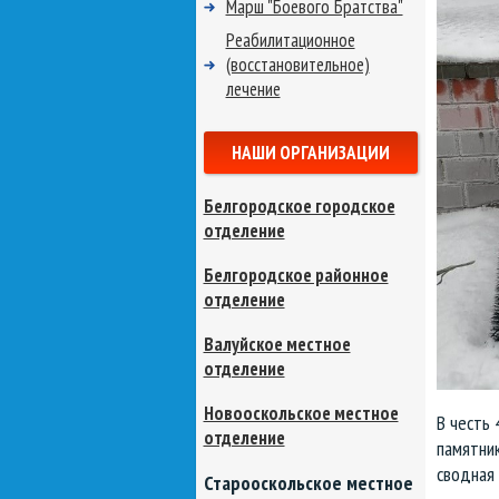
Марш "Боевого Братства"
Реабилитационное
(восстановительное)
лечение
НАШИ ОРГАНИЗАЦИИ
Белгородское городское
отделение
Белгородское районное
отделение
Валуйское местное
отделение
Новооскольское местное
В честь 
отделение
памятник
сводная 
Старооскольское местное