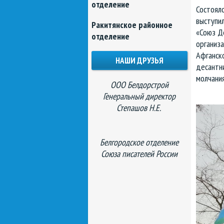
отделение
Состоялс
выступи
Ракитянское районное
«Союз Д
отделение
организа
Афганско
НАШИ ДРУЗЬЯ
десантни
молчания
ООО Белдорстрой
Генеральный директор
Степашов Н.Е.
Белгородское отделение
Союза писателей России