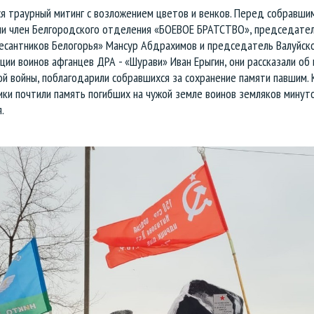
я траурный митинг с возложением цветов и венков. Перед собравши
ли член Белгородского отделения «БОЕВОЕ БРАТСТВО», председате
есантников Белогорья» Мансур Абдрахимов и председатель Валуйск
ции воинов афганцев ДРА - «Шурави» Иван Ерыгин, они рассказали об
й войны, поблагодарили собравшихся за сохранение памяти павшим. 
ки почтили память погибших на чужой земле воинов земляков минут
.