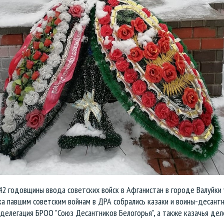
42 годовщины ввода советских войск в Афганистан в городе Валуйки 
а павшим советским войнам в ДРА собрались казаки и воины-десантн
делегация БРОО "Союз Десантников Белогорья", а также казачья дел