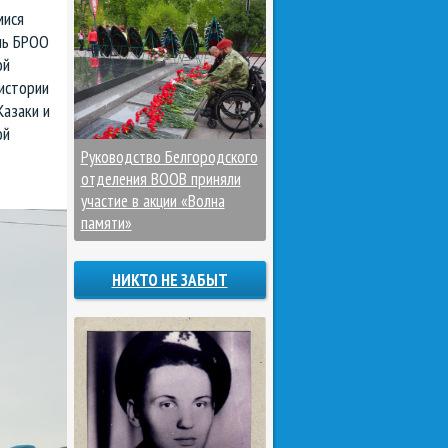
мися
ль БРОО
ой
 истории
Казаки и
ой
Руководство Белгородского
отделения ВООВ приняли
участие в акции «Волна
памяти»
НИКТО НЕ ЗАБЫТ