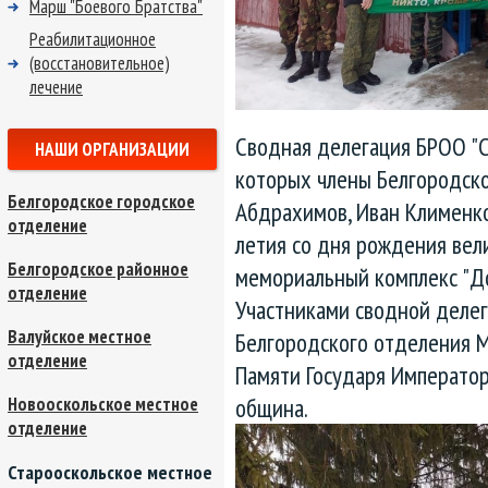
Марш "Боевого Братства"
Реабилитационное
(восстановительное)
лечение
Сводная делегация БРОО "С
НАШИ ОРГАНИЗАЦИИ
которых члены Белгородск
Белгородское городское
Абдрахимов, Иван Клименко
отделение
летия со дня рождения вел
Белгородское районное
мемориальный комплекс "До
отделение
Участниками сводной делег
Валуйское местное
Белгородского отделения М
отделение
Памяти Государя Императора
община.
Новооскольское местное
отделение
Старооскольское местное