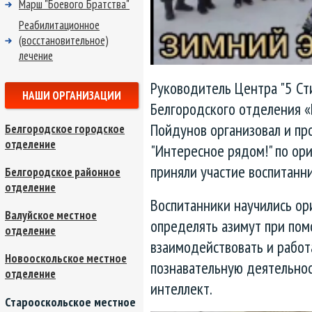
Марш "Боевого Братства"
Реабилитационное
(восстановительное)
лечение
Руководитель Центра "5 Ст
НАШИ ОРГАНИЗАЦИИ
Белгородского отделения 
Пойдунов организовал и пр
Белгородское городское
отделение
"Интересное рядом!" по ор
приняли участие воспитанни
Белгородское районное
отделение
Воспитанники научились ор
Валуйское местное
определять азимут при пом
отделение
взаимодействовать и работ
Новооскольское местное
познавательную деятельнос
отделение
интеллект.
Старооскольское местное