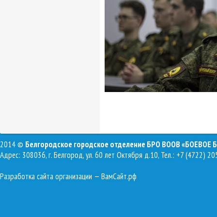
2014 ©
Белгородское городское отделение БРО ВООВ «БОЕВОЕ 
Адрес: 308036, г. Белгород, ул. 60 лет Октября д.10, Тел.: +7 (4722) 20
Разработка сайта организации
— ВамСайт.рф