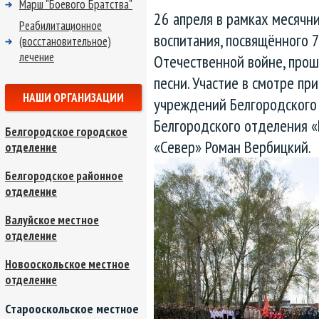
Марш "Боевого Братства"
26 апреля в рамках месячн
Реабилитационное
воспитания, посвящённого 
(восстановительное)
лечение
Отечественной войне, прош
песни. Участие в смотре пр
НАШИ ОРГАНИЗАЦИИ
учреждений Белгородского 
Белгородского отделения 
Белгородское городское
«Север» Роман Вербицкий.
отделение
Белгородское районное
отделение
Валуйское местное
отделение
Новооскольское местное
отделение
Старооскольское местное