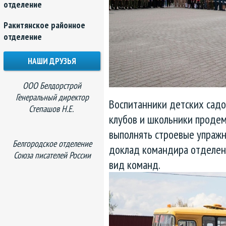
отделение
Ракитянское районное
отделение
НАШИ ДРУЗЬЯ
ООО Белдорстрой
Генеральный директор
Воспитанники детских садо
Степашов Н.Е.
клубов и школьники продем
выполнять строевые упражн
Белгородское отделение
доклад командира отделени
Союза писателей России
вид команд.