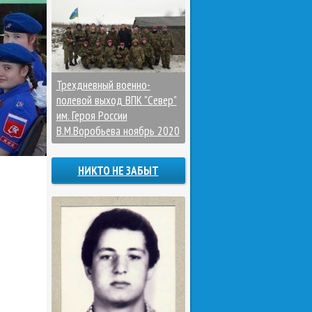
Трехдневный военно-
полевой выход ВПК "Север"
им. Героя России
В.М.Воробьева ноябрь 2020
НИКТО НЕ ЗАБЫТ