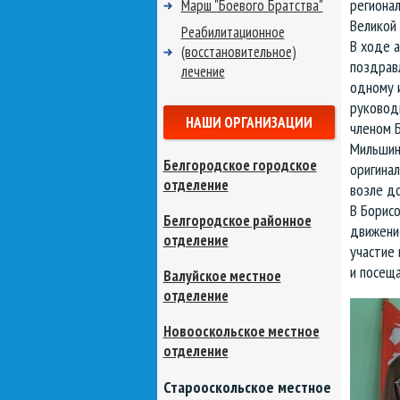
региона
Марш "Боевого Братства"
Великой
Реабилитационное
В ходе 
(восстановительное)
поздрав
лечение
одному 
руковод
НАШИ ОРГАНИЗАЦИИ
членом 
Мильшин
Белгородское городское
оригина
отделение
возле д
В Борис
Белгородское районное
движени
отделение
участие 
и посеща
Валуйское местное
отделение
Новооскольское местное
отделение
Старооскольское местное