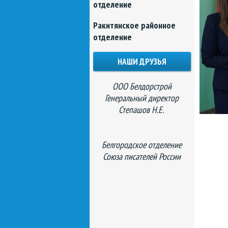
отделение
Ракитянское районное
отделение
НАШИ ДРУЗЬЯ
ООО Белдорстрой
Генеральный директор
Степашов Н.Е.
Белгородское отделение
Союза писателей России