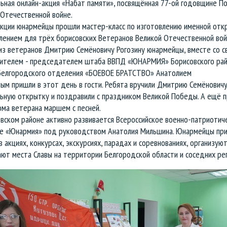
льная онлайн-акция «Набат памяти», посвящённая 77-ой годовщине П
 Отечественной войне.
акции юнармейцы прошли мастер-класс по изготовлению именной отк
лением для трёх борисовских Ветеранов Великой Отечественной вой
из ветеранов Дмитрию Семёновичу Рогозину юнармейцы, вместе со с
ителем - председателем штаба ВВПД «ЮНАРМИЯ» Борисовского рай
Белгородского отделения «БОЕВОЕ БРАТСТВО» Анатолием
ым пришли в этот день в гости. Ребята вручили Дмитрию Семёнович
льную открытку и поздравили с праздником Великой Победы. А ещё 
ома ветерана маршем с песней.
овском районе активно развивается Всероссийское военно-патриотич
е «Юнармия» под руководством Анатолия Мильшина. Юнармейцы пр
в акциях, конкурсах, экскурсиях, парадах и соревнованиях, организу
ют места Славы на территории Белгородской области и соседних рег