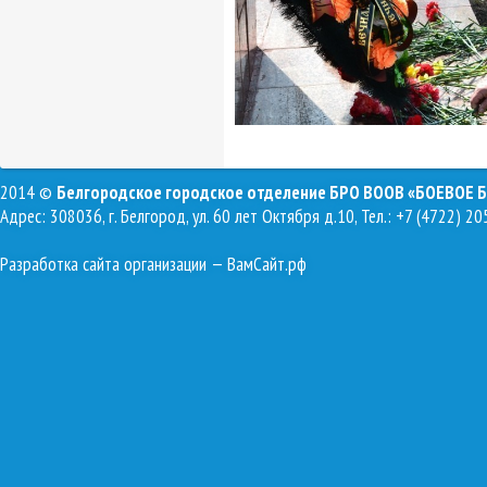
2014 ©
Белгородское городское отделение БРО ВООВ «БОЕВОЕ 
Адрес: 308036, г. Белгород, ул. 60 лет Октября д.10, Тел.: +7 (4722) 20
Разработка сайта организации
— ВамСайт.рф