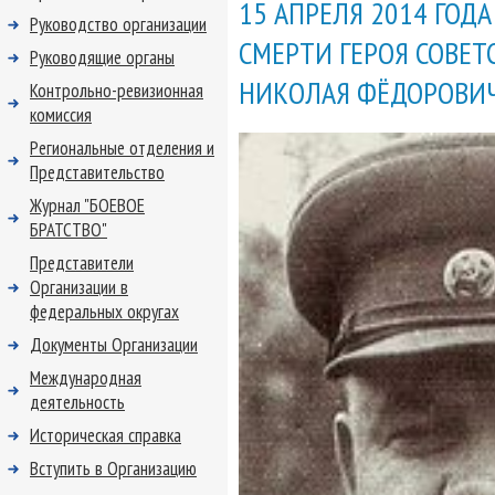
15 АПРЕЛЯ 2014 ГОД
Руководство организации
СМЕРТИ ГЕРОЯ СОВЕТ
Руководящие органы
НИКОЛАЯ ФЁДОРОВИЧ
Контрольно-ревизионная
комиссия
Региональные отделения и
Представительство
Журнал "БОЕВОЕ
БРАТСТВО"
Представители
Организации в
федеральных округах
Документы Организации
Международная
деятельность
Историческая справка
Вступить в Организацию