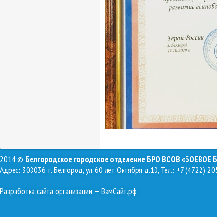
2014 ©
Белгородское городское отделение БРО ВООВ «БОЕВОЕ 
Адрес: 308036, г. Белгород, ул. 60 лет Октября д.10, Тел.: +7 (4722) 20
Разработка сайта организации
— ВамСайт.рф