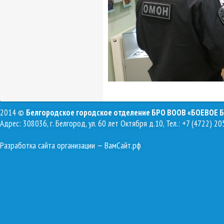
2014 ©
Белгородское городское отделение БРО ВООВ «БОЕВОЕ 
Адрес: 308036, г. Белгород, ул. 60 лет Октября д.10, Тел.: +7 (4722) 20
Разработка сайта организации
— ВамСайт.рф