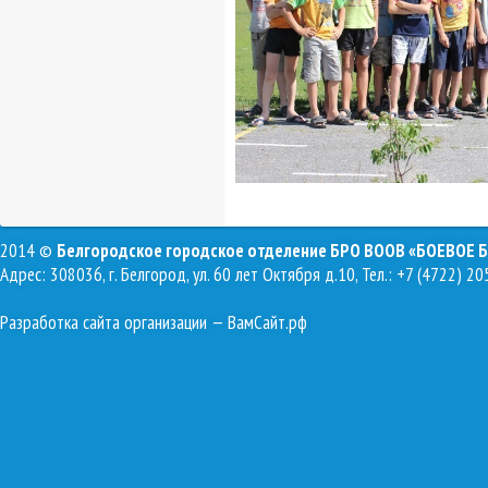
2014 ©
Белгородское городское отделение БРО ВООВ «БОЕВОЕ 
Адрес: 308036, г. Белгород, ул. 60 лет Октября д.10, Тел.: +7 (4722) 20
Разработка сайта организации
— ВамСайт.рф