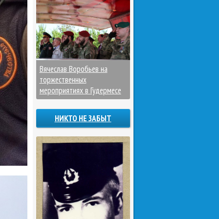
Вячеслав Воробьев на
торжественных
мероприятиях в Гудермесе
НИКТО НЕ ЗАБЫТ