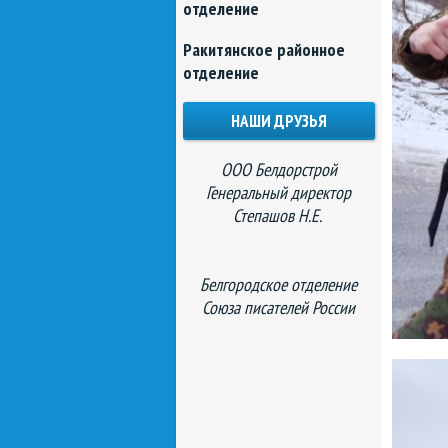
отделение
Ракитянское районное
отделение
НАШИ ДРУЗЬЯ
ООО Белдорстрой
Генеральный директор
Степашов Н.Е.
Белгородское отделение
Союза писателей России