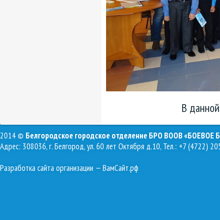
В данной
2014 ©
Белгородское городское отделение БРО ВООВ «БОЕВОЕ 
Адрес: 308036, г. Белгород, ул. 60 лет Октября д.10, Тел.: +7 (4722) 20
Разработка сайта организации
— ВамСайт.рф