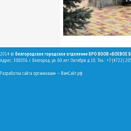
2014 ©
Белгородское городское отделение БРО ВООВ «БОЕВОЕ 
Адрес: 308036, г. Белгород, ул. 60 лет Октября д.10, Тел.: +7 (4722) 20
Разработка сайта организации
— ВамСайт.рф