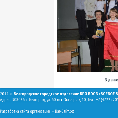
В данно
2014 ©
Белгородское городское отделение БРО ВООВ «БОЕВОЕ 
Адрес: 308036, г. Белгород, ул. 60 лет Октября д.10, Тел.: +7 (4722) 20
Разработка сайта организации
— ВамСайт.рф