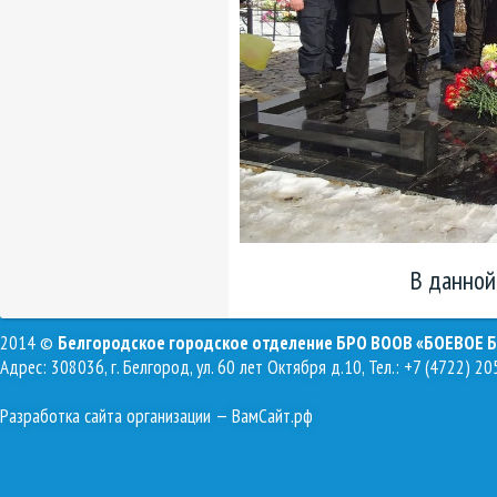
В данной
2014 ©
Белгородское городское отделение БРО ВООВ «БОЕВОЕ 
Адрес: 308036, г. Белгород, ул. 60 лет Октября д.10, Тел.: +7 (4722) 20
Разработка сайта организации
— ВамСайт.рф