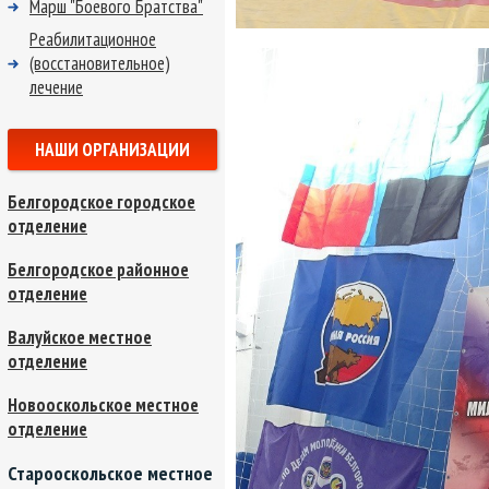
Марш "Боевого Братства"
Реабилитационное
(восстановительное)
лечение
НАШИ ОРГАНИЗАЦИИ
Белгородское городское
отделение
Белгородское районное
отделение
Валуйское местное
отделение
Новооскольское местное
отделение
Старооскольское местное