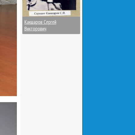
Какшаров Сергей
Викторович