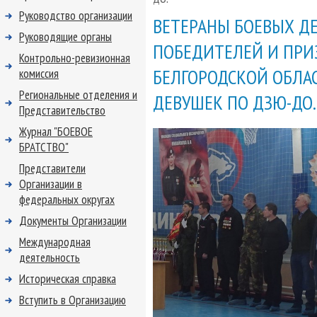
Руководство организации
ВЕТЕРАНЫ БОЕВЫХ Д
Руководящие органы
ПОБЕДИТЕЛЕЙ И ПРИ
Контрольно-ревизионная
БЕЛГОРОДСКОЙ ОБЛА
комиссия
Региональные отделения и
ДЕВУШЕК ПО ДЗЮ-ДО.
Представительство
Журнал "БОЕВОЕ
БРАТСТВО"
Представители
Организации в
федеральных округах
Документы Организации
Международная
деятельность
Историческая справка
Вступить в Организацию