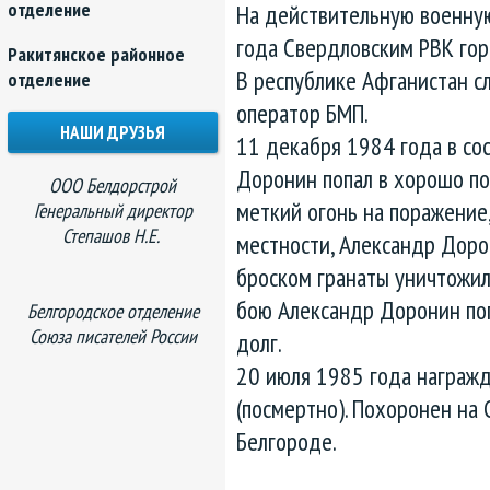
отделение
На действительную военную
года Свердловским РВК гор
Ракитянское районное
В республике Афганистан сл
отделение
оператор БМП.
НАШИ ДРУЗЬЯ
11 декабря 1984 года в со
Доронин попал в хорошо по
ООО Белдорстрой
меткий огонь на поражение,
Генеральный директор
Степашов Н.Е.
местности, Александр Доро
броском гранаты уничтожил
бою Александр Доронин пог
Белгородское отделение
Союза писателей России
долг.
20 июля 1985 года награж
(посмертно). Похоронен на
Белгороде.