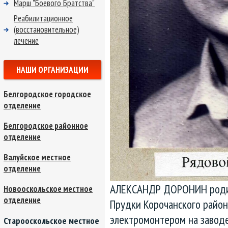
Марш "Боевого Братства"
Реабилитационное
(восстановительное)
лечение
НАШИ ОРГАНИЗАЦИИ
Белгородское городское
отделение
Белгородское районное
отделение
Валуйское местное
отделение
АЛЕКСАНДР ДОРОНИН родилс
Новооскольское местное
отделение
Прудки Корочанского район
электромонтером на заводе
Старооскольское местное