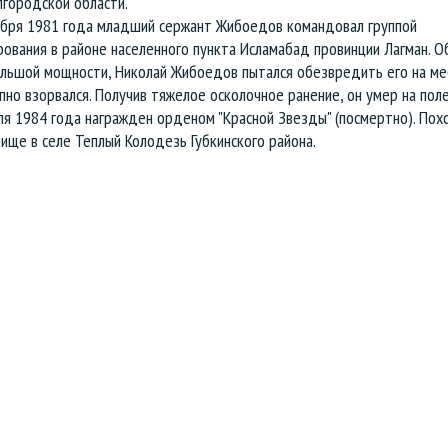
лгородской области.
ября 1981 года младший сержант Жибоедов командо
вал группой
ования в районе населенного пункта Исла
мабад провинции Лагман. О
ольшой мощности,
Николай Жибоедов пытался обезвредить его на мес
пно взорвался. Получив тяжелое осколочное ранение, он умер на п
ля 1984 года награжден орденом "Красной Звезды"
(посмертно). Пох
бище в селе Теплый Колодезь
Губкинского района.