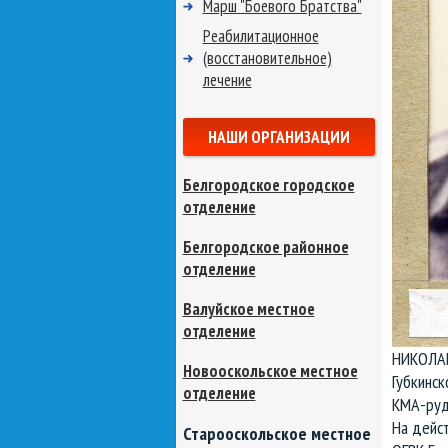
Марш "Боевого Братства"
Реабилитационное
(восстановительное)
лечение
НАШИ ОРГАНИЗАЦИИ
Белгородское городское
отделение
Белгородское районное
отделение
Валуйское местное
отделение
НИКОЛАЙ
Новооскольское местное
Губкинск
отделение
КМА-руда
На дейс
Старооскольское местное