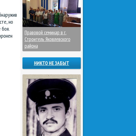
бнаружив
те, но
оле боя.
Правовой семинар в г.
оронен
Строитель Яковлевского
района
НИКТО НЕ ЗАБЫТ