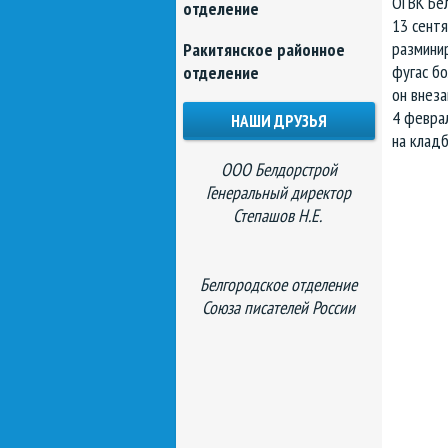
ОГВК Бе
отделение
13 сент
разминир
Ракитянское районное
фугас б
отделение
он вне
за
4 февра
НАШИ ДРУЗЬЯ
на клад
ООО Белдорстрой
Генеральный директор
Степашов Н.Е.
Белгородское отделение
Союза писателей России