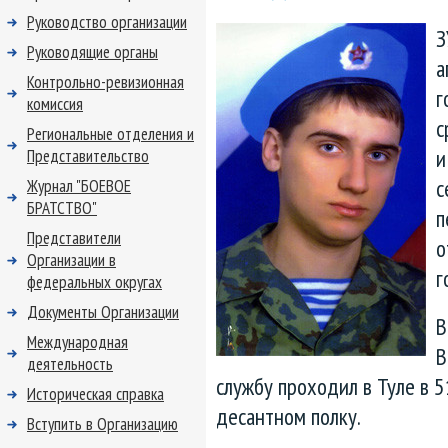
Руководство организации
З
Руководящие органы
а
Контрольно-ревизионная
г
комиссия
с
Региональные отделения и
и
Представительство
с
Журнал "БОЕВОЕ
БРАТСТВО"
п
Представители
о
Организации в
г
федеральных округах
Документы Организации
В
Международная
В
деятельность
службу проходил в Туле в 
Историческая справка
десантном полку.
Вступить в Организацию