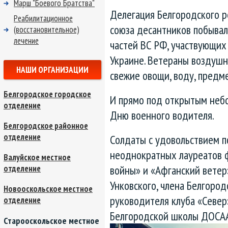
Марш "Боевого Братства"
Делегация Белгородского р
Реабилитационное
союза десантников побывал
(восстановительное)
лечение
частей ВС РФ, участвующих
Украине. Ветераны воздушн
НАШИ ОРГАНИЗАЦИИ
свежие овощи, воду, предм
Белгородское городское
И прямо под открытым небо
отделение
Дню военного водителя.
Белгородское районное
отделение
Солдаты с удовольствием п
неоднократных лауреатов ф
Валуйское местное
войны» и «Афганский ветер
отделение
Унковского, члена Белгоро
Новооскольское местное
руководителя клуба «Север
отделение
Белгородской школы ДОСАА
Старооскольское местное