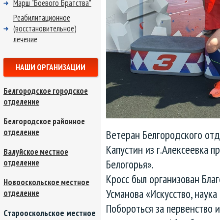
Марш "Боевого Братства"
Реабилитационное
(восстановительное)
лечение
НАШИ ОРГАНИЗАЦИИ
Белгородское городское
отделение
Белгородское районное
отделение
Ветеран Белгородского от
Капустин из г.Алексеевка п
Валуйское местное
Белогорья».
отделение
Кросс был организован Бл
Новооскольское местное
Усманова «Искусство, наука
отделение
Побороться за первенство 
Старооскольское местное