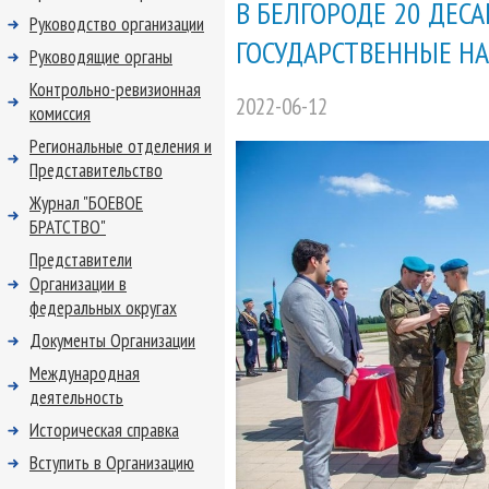
В БЕЛГОРОДЕ 20 ДЕ
Руководство организации
ГОСУДАРСТВЕННЫЕ Н
Руководящие органы
Контрольно-ревизионная
2022-06-12
комиссия
Региональные отделения и
Представительство
Журнал "БОЕВОЕ
БРАТСТВО"
Представители
Организации в
федеральных округах
Документы Организации
Международная
деятельность
Историческая справка
Вступить в Организацию