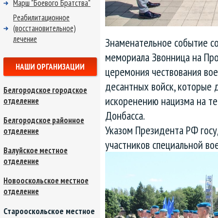
Марш "Боевого Братства"
Реабилитационное
(восстановительное)
лечение
Знаменательное событие со
мемориала Звонница на Про
НАШИ ОРГАНИЗАЦИИ
церемония чествования во
десантных войск, которые 
Белгородское городское
искоренению нацизма на т
отделение
Донбасса.
Белгородское районное
Указом Президента РФ гос
отделение
участников специальной во
Валуйское местное
отделение
Новооскольское местное
отделение
Старооскольское местное