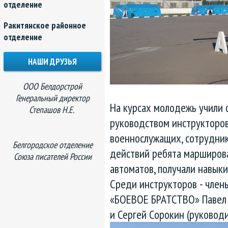
отделение
Ракитянское районное
отделение
НАШИ ДРУЗЬЯ
ООО Белдорстрой
Генеральный директор
На курсах молодежь учили 
Степашов Н.Е.
руководством инструкторо
военнослужащих, сотрудник
Белгородское отделение
действий ребята марширова
Союза писателей России
автоматов, получали навыки
Среди инструкторов - чле
«БОЕВОЕ БРАТСТВО» Павел К
и Сергей Сорокин (руководи