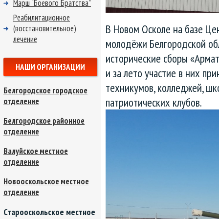
Марш "Боевого Братства"
Реабилитационное
В Новом Осколе на базе Це
(восстановительное)
лечение
молодёжи Белгородской об
исторические сборы «Армат
НАШИ ОРГАНИЗАЦИИ
и за лето участие в них пр
техникумов, колледжей, шк
Белгородское городское
патриотических клубов.
отделение
Белгородское районное
отделение
Валуйское местное
отделение
Новооскольское местное
отделение
Старооскольское местное