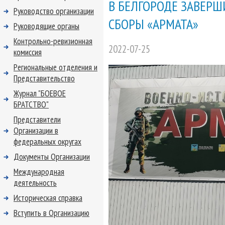
В БЕЛГОРОДЕ ЗАВЕР
Руководство организации
СБОРЫ «АРМАТА»
Руководящие органы
Контрольно-ревизионная
2022-07-25
комиссия
Региональные отделения и
Представительство
Журнал "БОЕВОЕ
БРАТСТВО"
Представители
Организации в
федеральных округах
Документы Организации
Международная
деятельность
Историческая справка
Вступить в Организацию