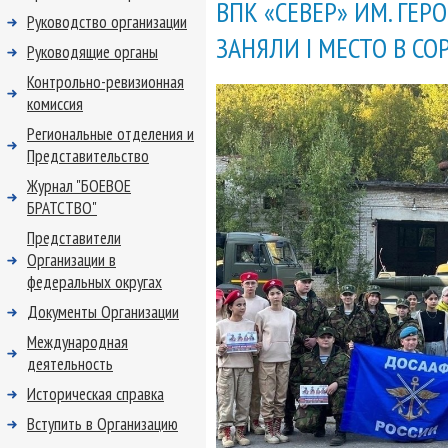
ВПК «СЕВЕР» ИМ. ГЕР
Руководство организации
ЗАНЯЛИ I МЕСТО В С
Руководящие органы
Контрольно-ревизионная
комиссия
Региональные отделения и
Представительство
Журнал "БОЕВОЕ
БРАТСТВО"
Представители
Организации в
федеральных округах
Документы Организации
Международная
деятельность
Историческая справка
Вступить в Организацию