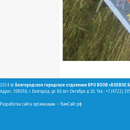
2014 ©
Белгородское городское отделение БРО ВООВ «БОЕВОЕ 
Адрес: 308036, г. Белгород, ул. 60 лет Октября д.10, Тел.: +7 (4722) 20
Разработка сайта организации
— ВамСайт.рф