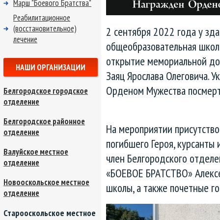
Марш "Боевого Братства"
Реабилитационное
(восстановительное)
2 сентября 2022 года у зд
лечение
общеобразовательная школ
открытие мемориальной до
НАШИ ОРГАНИЗАЦИИ
Заяц Ярослава Олеговича. 
Орденом Мужества посмерт
Белгородское городское
отделение
Белгородское районное
На мероприятии присутств
отделение
погибшего Героя, курсанты 
Валуйское местное
член Белгородского отделе
отделение
«БОЕВОЕ БРАТСТВО» Алексей
Новооскольское местное
школы, а также почетные го
отделение
Старооскольское местное