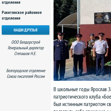
отделение
Ракитянское районное
отделение
НАШИ ДРУЗЬЯ
ООО Белдорстрой
Генеральный директор
Степашов Н.Е.
Белгородское отделение
Союза писателей России
В школьные годы Ярослав З
патриотического клуба «Бое
был истинным патриотом св