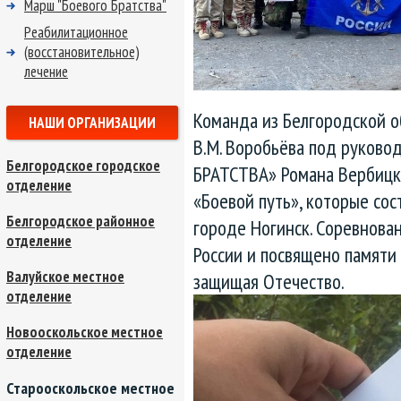
Марш "Боевого Братства"
Реабилитационное
(восстановительное)
лечение
Команда из Белгородской об
НАШИ ОРГАНИЗАЦИИ
В.М. Воробьёва под руково
Белгородское городское
БРАТСТВА» Романа Вербицко
отделение
«Боевой путь», которые сос
Белгородское районное
городе Ногинск. Соревнова
отделение
России и посвящено памяти
Валуйское местное
защищая Отечество.
отделение
Новооскольское местное
отделение
Старооскольское местное