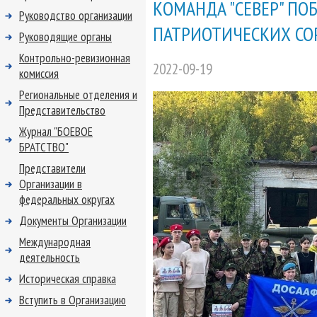
КОМАНДА "СЕВЕР" ПО
Руководство организации
ПАТРИОТИЧЕСКИХ СО
Руководящие органы
Контрольно-ревизионная
2022-09-19
комиссия
Региональные отделения и
Представительство
Журнал "БОЕВОЕ
БРАТСТВО"
Представители
Организации в
федеральных округах
Документы Организации
Международная
деятельность
Историческая справка
Вступить в Организацию