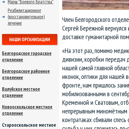
Марш "Боевого Братства"
Реабилитационное
(восстановительное)
Член Белгородского отдел
лечение
Сергей Бережной вернулся 
доставке гуманитарной пом
НАШИ ОРГАНИЗАЦИИ
«На этот раз, помимо меди
Белгородское городское
дивизии, коробки передач д
отделение
нашей самой главной област
Белгородское районное
иконок, оптики для нашей 
отделение
фронте, нам пришлось зани
Валуйское местное
мобилизованными в сентябр
отделение
Кременной и Сватовым, отб
Новооскольское местное
непрерывным миномётным и
отделение
контратаках сбивали спесь 
Старооскольское местное
судьба у них сложилась по-р