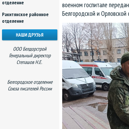
отделение
военном госпитале передан
Белгородской и Орловской 
Ракитянское районное
отделение
НАШИ ДРУЗЬЯ
ООО Белдорстрой
Генеральный директор
Степашов Н.Е.
Белгородское отделение
Союза писателей России