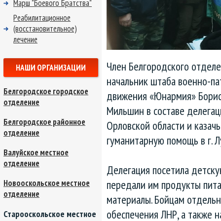
Марш "Боевого Братства"
Реабилитационное
(восстановительное)
лечение
Член Белгородского отдел
НАШИ ОРГАНИЗАЦИИ
начальник штаба военно-па
Белгородское городское
движения «Юнармия» Борис
отделение
Мильшин в составе делегац
Белгородское районное
Орловской области и казачь
отделение
гуманитарную помощь в г. Л
Валуйское местное
отделение
Делегация посетила детску
передали им продукты пит
Новооскольское местное
отделение
материалы. Бойцам отдельн
обеспечения ЛНР, а также 
Старооскольское местное