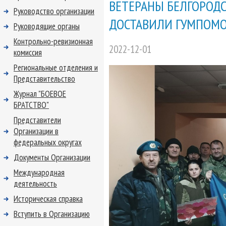
ВЕТЕРАНЫ БЕЛГОРОД
Руководство организации
ДОСТАВИЛИ ГУМПОМО
Руководящие органы
Контрольно-ревизионная
2022-12-01
комиссия
Региональные отделения и
Представительство
Журнал "БОЕВОЕ
БРАТСТВО"
Представители
Организации в
федеральных округах
Документы Организации
Международная
деятельность
Историческая справка
Вступить в Организацию