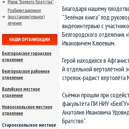
Марш "Боевого Братства"
Благодаря нашему плодотв
Реабилитационное
"Зелёная книга" под руков
(восстановительное)
лечение
видеоинтервью с участнико
Белгородского отделения 
НАШИ ОРГАНИЗАЦИИ
Ивановичем Клюевым.
Белгородское городское
Герой находился в Афганист
отделение
й отдельной вертолётной 
Белгородское районное
стрелок-радист вертолёта 
отделение
Валуйское местное
Съёмки прошли при содейс
отделение
факультета ПИ НИУ «БелГУ» 
Новооскольское местное
Анатолия Ивановича Удовид
отделение
Братство".
Старооскольское местное