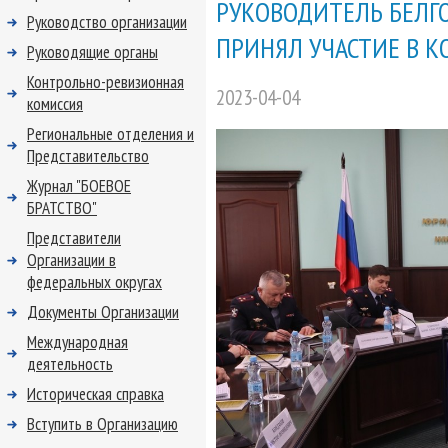
РУКОВОДИТЕЛЬ БЕЛГ
Руководство организации
ПРИНЯЛ УЧАСТИЕ В 
Руководящие органы
Контрольно-ревизионная
2023-04-04
комиссия
Региональные отделения и
Представительство
Журнал "БОЕВОЕ
БРАТСТВО"
Представители
Организации в
федеральных округах
Документы Организации
Международная
деятельность
Историческая справка
Вступить в Организацию