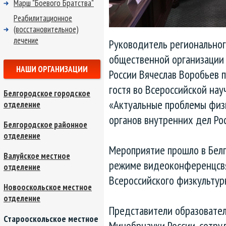
Марш "Боевого Братства"
Реабилитационное
(восстановительное)
лечение
Руководитель региональног
общественной организации
НАШИ ОРГАНИЗАЦИИ
России Вячеслав Воробьев п
гостя во Всероссийской на
Белгородское городское
«Актуальные проблемы физ
отделение
органов внутренних дел Ро
Белгородское районное
отделение
Мероприятие прошло в Бел
Валуйское местное
режиме видеоконференцсвя
отделение
Всероссийского физкультур
Новооскольское местное
отделение
Представители образовател
Старооскольское местное
Минобрнауки России, сотру