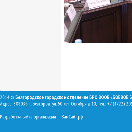
2014 ©
Белгородское городское отделение БРО ВООВ «БОЕВОЕ 
Адрес: 308036, г. Белгород, ул. 60 лет Октября д.10, Тел.: +7 (4722) 20
Разработка сайта организации
— ВамСайт.рф