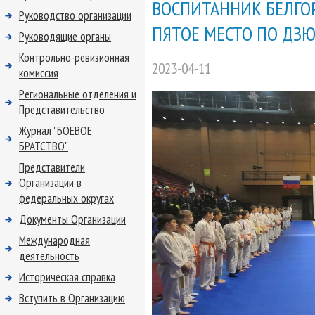
ВОСПИТАННИК БЕЛГО
Руководство организации
ПЯТОЕ МЕСТО ПО ДЗ
Руководящие органы
Контрольно-ревизионная
2023-04-11
комиссия
Региональные отделения и
Представительство
Журнал "БОЕВОЕ
БРАТСТВО"
Представители
Организации в
федеральных округах
Документы Организации
Международная
деятельность
Историческая справка
Вступить в Организацию