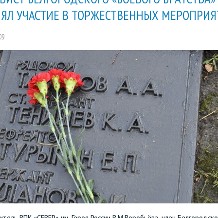
ЯЛ УЧАСТИЕ В ТОРЖЕСТВЕННЫХ МЕРОПРИЯ
09
тель ВПК «СЕВЕР» им. Героя России В.М.Воробьёва, член Белгородско