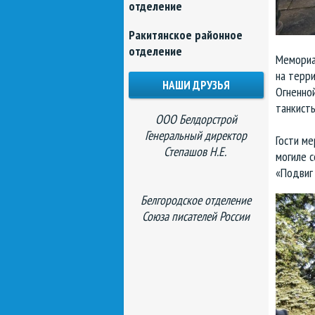
отделение
Ракитянское районное
отделение
Мемориа
на терр
НАШИ ДРУЗЬЯ
Огненной
танкисты
ООО Белдорстрой
Генеральный директор
Гости ме
Степашов Н.Е.
могиле с
«Подвиг 
Белгородское отделение
Союза писателей России