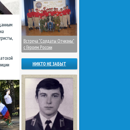
данным
на
еристы,
Встреча "Солдаты Отчизны"
с Героем России
ратской
НИКТО НЕ ЗАБЫТ
зиции