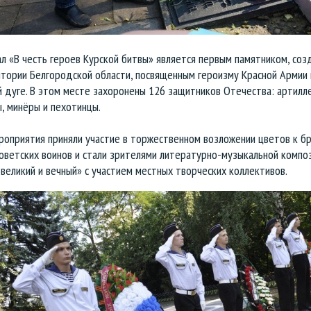
л «В честь героев Курской битвы» является первым памятником, соз
итории Белгородской области, посвященным героизму Красной Армии 
 дуге. В этом месте захоронены 126 защитников Отечества: артилл
, минёры и пехотинцы.
роприятия приняли участие в торжественном возложении цветов к б
оветских воинов и стали зрителями литературно-музыкальной компо
великий и вечный» с участием местных творческих коллективов.