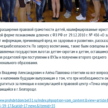
 расширения правовой грамотности детей, квалифицированные юрист
ой форме познакомили девочек с ФЗ РФ от 29.12.2010 г. № 436 «О 
т информации, причиняющей вред их здоровью и развитию», рассказа
медиабезопасности. По запросу воспитанниц, также были освещены в
авляемых государством льготах детям-сиротам и детям, оставшимс
я родителей при поступлении в ВУЗы и получении второго среднего
ионального образования.
х Владимир Александрович и Алёна Павловна ответили на все вопрос
 и напомнили будущим выпускницам о том, что при необходимости он
ратиться за помощью и консультацией в правовой центр «Точка опор
ающийся в г. Белгороде.
www.prohdetdom.bel31.ru/index.phpoption=com_content&view=article
5-39-17&catid=17:news&Itemid=35