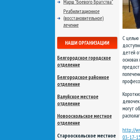
Марш "Боевого Братства"
Реабилитационное
(восстановительное)
лечение
С целью
НАШИ ОРГАНИЗАЦИИ
доступн
детей о
Белгородское городское
основах 
отделение
предост
попечени
Белгородское районное
професс
отделение
Коротки
Валуйское местное
девочек
отделение
могут об
располаг
Новооскольское местное
отделение
http://
Старооскольское местное
03-17-1