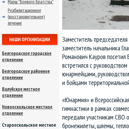
Марш "Боевого Братства"
Реабилитационное
(восстановительное)
лечение
Заместитель председателя
НАШИ ОРГАНИЗАЦИИ
заместитель начальника Гл
Белгородское городское
Романович Кауров посетил 
отделение
встретился с руководством
Белгородское районное
юнармейцами, руководство
отделение
и бойцами территориально
Валуйское местное
отделение
«Юнармия» и Всероссийска
Новооскольское местное
гимнастики в рамках совме
отделение
передали участникам СВО 
бронежилеты, шлемы, тепло
Старооскольское местное